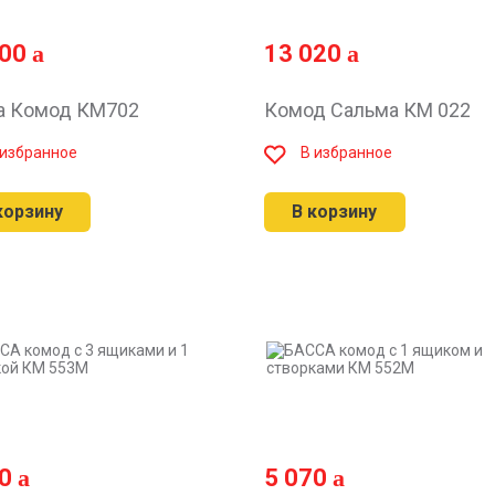
200
13 020
а Комод КМ702
Комод Сальма КМ 022
 избранное
В избранное
корзину
В корзину
00
5 070