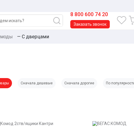
8 800 600 74 20
Заказать звонок
омоды
—
С дверцами
овары
Сначала дешевые
Сначала дорогие
По популярност