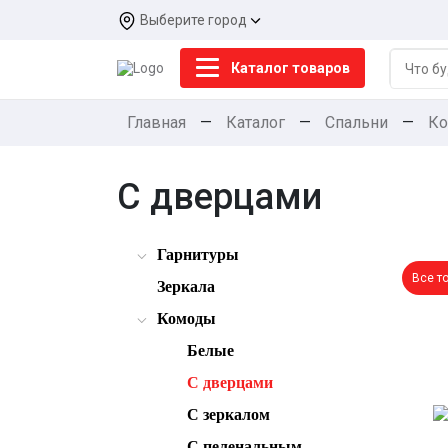
Выберите город
Каталог товаров
Главная
—
Каталог
—
Спальни
—
К
С дверцами
Гарнитуры
Все т
Зеркала
Комоды
Белые
С дверцами
С зеркалом
С пеленальным