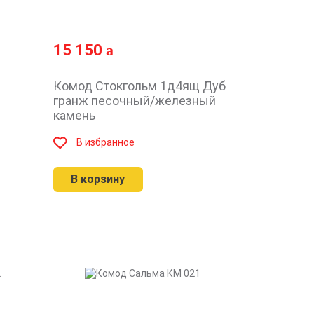
15 150
Комод Стокгольм 1д4ящ Дуб
гранж песочный/железный
камень
В избранное
В корзину