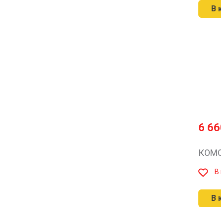
В 
6 6
КОМО
В
В 