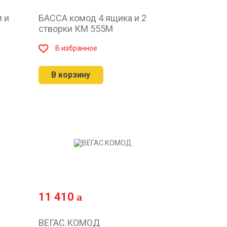
 и
БАССА комод 4 ящика и 2
створки КМ 555М
В избранное
В корзину
11 410
ВЕГАС.КОМОД