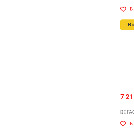
В
В 
7 2
ВЕГА
В