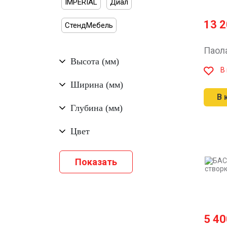
IMPERIAL
Диал
13 
СтендМебель
Паол
Высота (мм)
В
Ширина (мм)
В 
Глубина (мм)
Цвет
5 4