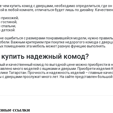
 чем купить комод с дверцами, необходимо определиться, где он 
ой в любой комнате, отличаться будет лишь по дизайну. Качестве
в прихожей;
в гостиной;
в спальни;
в детской.
не ошибиться с размерами понравившейся модели, нужно правиль
ебели. Важным критерием при покупке недорогого комода с дверц
ых помещениях эта мебель может разную функцию выполнять.
 купить надежный комод?
ый и качественный комод по выгодной цене можно приобрести в н
авлено много моделей с ящиками и дверьми. Приобрети изделия К
лике Татарстан. Прочность и надежность изделий – главные каче
 с дверцами прослужат много лет. На сайте представлен большой
зные ссылки