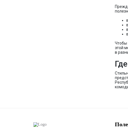
Прежде
полезн
Чтобы 
этой м
в разн
Где
Стильн
предст
Респуб
комоды
Поле