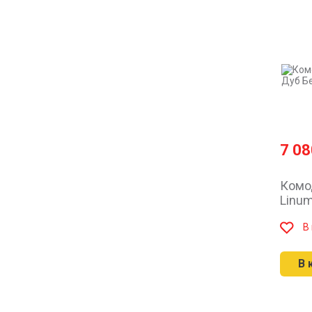
7 0
Комо
Linu
В
В 