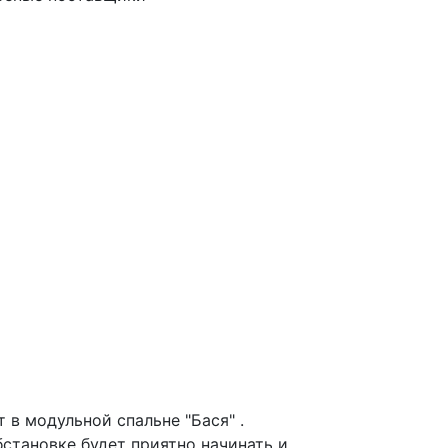
 в модульной спальне "Бася" .
становке будет приятно начинать и