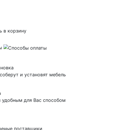
ь в корзину
ты
ановка
соберут и установят мебель
а
 удобным для Вас способом
реные поставщики