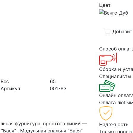
Цвет
Добавит
Способ опла
Сборка и уст
Специалисты 
Вес
65
Артикул
001793
Онлайн оплат
Оплата любым
ильная фурнитура, простота линий —
Надежность
"Бася" . Модульная спальня "Бася"
Только прове