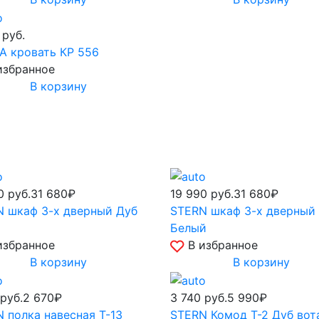
0
руб.
А кровать КР 556
избранное
В корзину
90
руб.
31 680₽
19 990
руб.
31 680₽
 шкаф 3-х дверный Дуб
STERN шкаф 3-х дверный
Белый
избранное
В избранное
В корзину
В корзину
руб.
2 670₽
3 740
руб.
5 990₽
 полка навесная Т-13
STERN Комод Т-2 Дуб вот