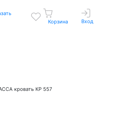
азать
Вход
Корзина
АССА кровать КР 557