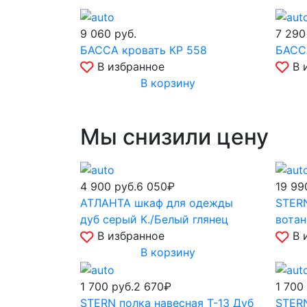
9 060
руб.
7 29
БАССА кровать КР 558
БАСС
В избранное
В 
В корзину
Мы снизили цену
4 900
руб.
6 050₽
19 9
АТЛАНТА шкаф для одежды
STERN
дуб серый К./Белый глянец
вотан
В избранное
В 
В корзину
1 700
руб.
2 670₽
1 700
STERN полка навесная Т-13 Дуб
STERN