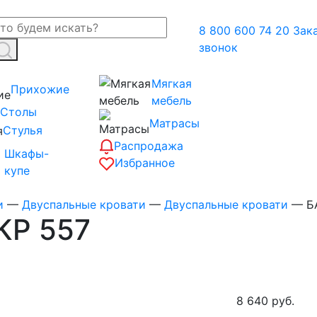
8 800 600 74 20
Зак
звонок
Мягкая
Прихожие
мебель
Столы
Матрасы
Стулья
Распродажа
Шкафы-
Избранное
купе
и
—
Двуспальные кровати
—
Двуспальные кровати
—
Б
КР 557
8 640
руб.