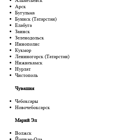
Альметьевск
Арск
Бугульма
Буинск (Татарстан)
Елабуга
Заинск
Зеленодольск
Иннополис
Кукмор
Лениногорск (Татарстан)
Нижнекамск
Нурлат
Чистополь
Чувашия
Чебоксары
Новочебоксарск
Марий Эл
Волжск
Йошкар-Ола