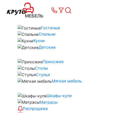
Гостиные
Спальни
Кухни
Детские
Прихожие
Столы
Стулья
Мягкая мебель
Шкафы-купе
Матрасы
Распродажа