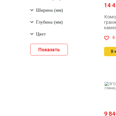
14 
Ширина (мм)
Комо
Глубина (мм)
гран
каме
Цвет
В
В 
9 8