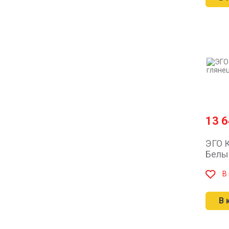
13 
ЭГО К
Белы
В
В 