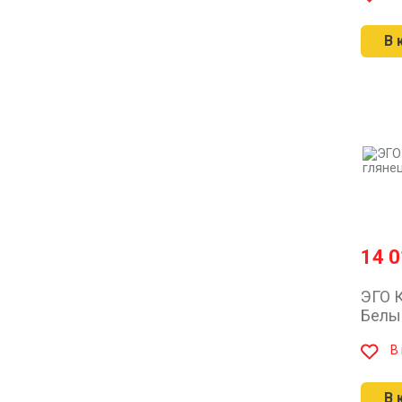
В 
14 
ЭГО К
Белы
В
В 