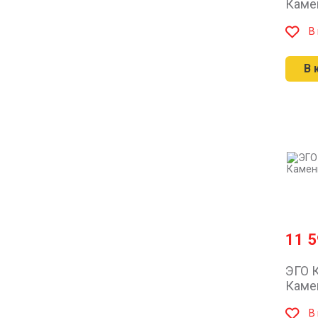
Каме
В
В 
11 
ЭГО К
Каме
В