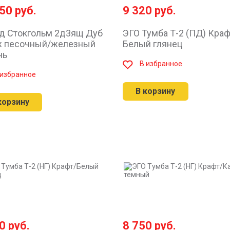
450
руб.
9 320
руб.
д Стокгольм 2д3ящ Дуб
ЭГО Тумба Т-2 (ПД) Краф
ж песочный/железный
Белый глянец
нь
В избранное
 избранное
В корзину
корзину
40
руб.
8 750
руб.