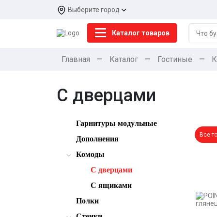
Выберите город
Каталог товаров
Главная
—
Каталог
—
Гостиные
—
К
С дверцами
Гарнитуры модульные
Все т
Дополнения
Комоды
С дверцами
С ящиками
Полки
Стенки