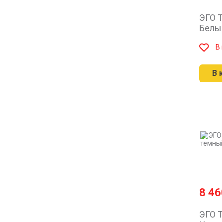
ЭГО Т
Белы
В
В 
8 4
ЭГО Т