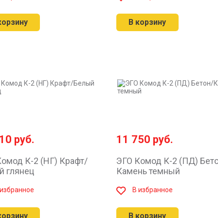
корзину
В корзину
010
руб.
11 750
руб.
омод К-2 (НГ) Крафт/
ЭГО Комод К-2 (ПД) Бет
й глянец
Камень темный
 избранное
В избранное
корзину
В корзину