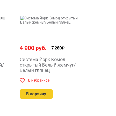
4 900
руб.
7 280₽
Система Йорк Комод
й/
открытый Белый жемчуг/
Белый глянец
В избранное
В корзину