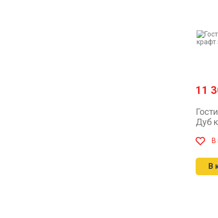
11 
Гост
Дуб 
В
В 