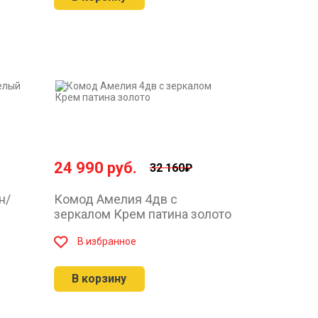
24 990
руб.
32 160₽
н/
Комод Амелия 4дв с
зеркалом Крем патина золото
В избранное
В корзину