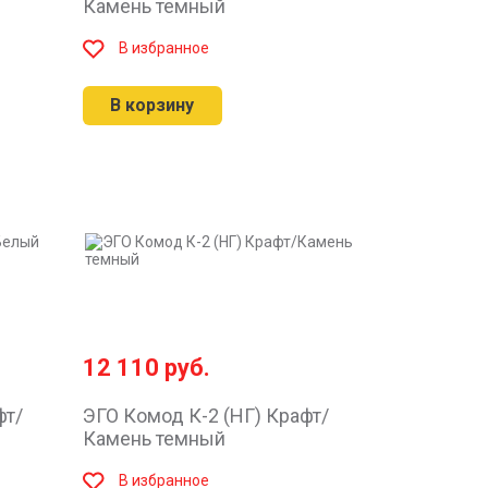
Камень темный
В избранное
В корзину
12 110
руб.
фт/
ЭГО Комод К-2 (НГ) Крафт/
Камень темный
В избранное