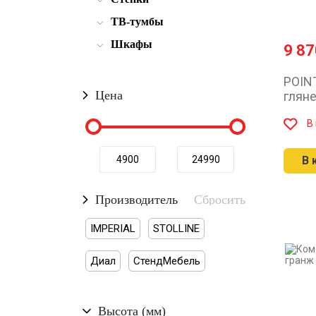
ТВ-тумбы
Шкафы
9 8
POIN
Цена
глян
В
В 
Производитель
IMPERIAL
STOLLINE
Диал
СтендМебель
Высота (мм)