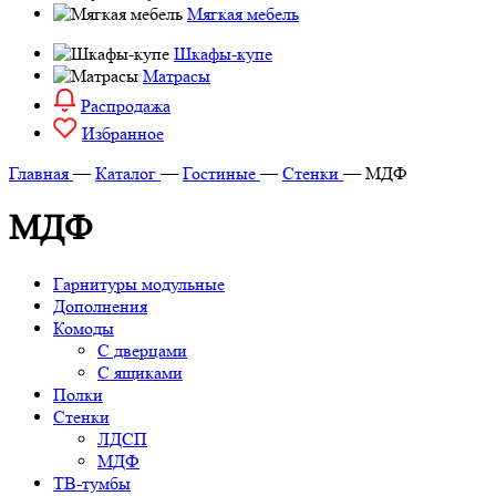
Мягкая мебель
Шкафы-купе
Матрасы
Распродажа
Избранное
Главная
—
Каталог
—
Гостиные
—
Стенки
—
МДФ
МДФ
Гарнитуры модульные
Дополнения
Комоды
С дверцами
С ящиками
Полки
Стенки
ЛДСП
МДФ
ТВ-тумбы