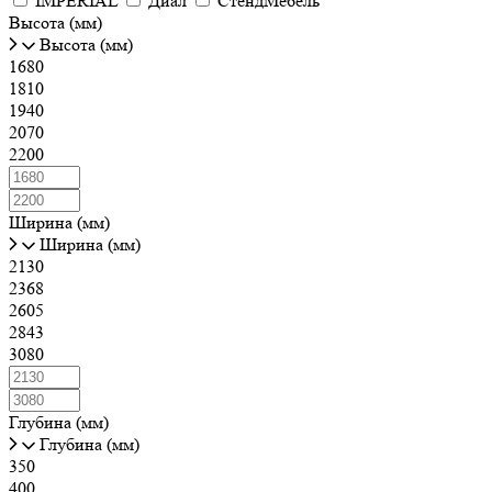
IMPERIAL
Диал
СтендМебель
Высота (мм)
Высота (мм)
1680
1810
1940
2070
2200
Ширина (мм)
Ширина (мм)
2130
2368
2605
2843
3080
Глубина (мм)
Глубина (мм)
350
400