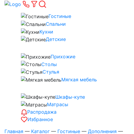
Гостиные
Спальни
Кухни
Детские
Прихожие
Столы
Стулья
Мягкая мебель
Шкафы-купе
Матрасы
Распродажа
Избранное
Главная
—
Каталог
—
Гостиные
—
Дополнения
—