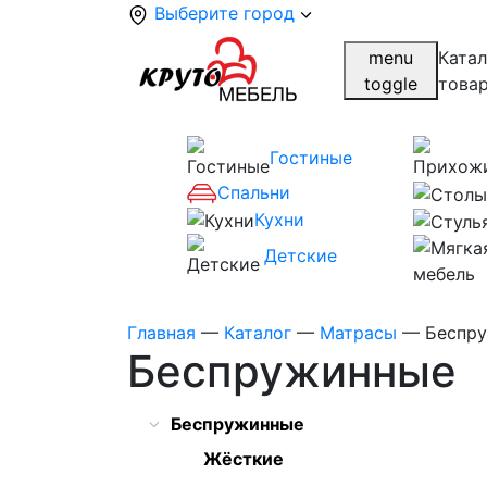
Выберите город
menu
Катал
toggle
това
Гостиные
Спальни
Кухни
Детские
Главная
—
Каталог
—
Матрасы
—
Беспр
Беспружинные
Беспружинные
Жёсткие