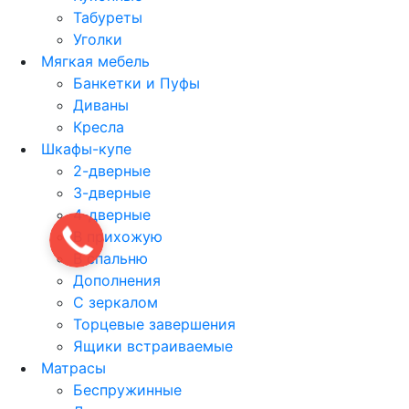
Табуреты
Уголки
Мягкая мебель
Банкетки и Пуфы
Диваны
Кресла
Шкафы-купе
2-дверные
3-дверные
4-дверные
В прихожую
В спальню
Дополнения
С зеркалом
Торцевые завершения
Ящики встраиваемые
Матрасы
Беспружинные