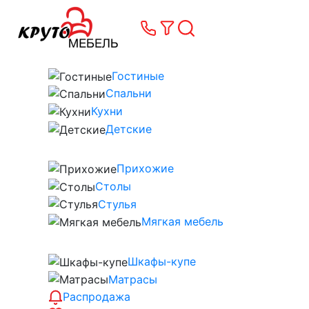
Гостиные
Спальни
Кухни
Детские
Прихожие
Столы
Стулья
Мягкая мебель
Шкафы-купе
Матрасы
Распродажа