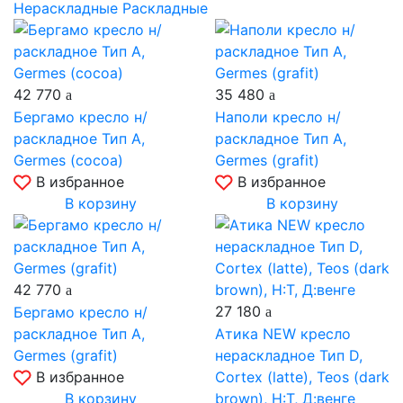
Нераскладные
Раскладные
42 770
35 480
Бергамо кресло н/
Наполи кресло н/
раскладное Тип A,
раскладное Тип A,
Germes (cocoa)
Germes (grafit)
В избранное
В избранное
В корзину
В корзину
42 770
27 180
Бергамо кресло н/
раскладное Тип A,
Атика NEW кресло
Germes (grafit)
нераскладное Тип D,
В избранное
Cortex (latte), Teos (dark
В корзину
brown), Н:Т, Д:венге