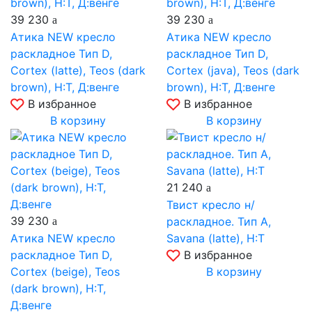
39 230
39 230
Атика NEW кресло
Атика NEW кресло
раскладное Тип D,
раскладное Тип D,
Cortex (latte), Teos (dark
Cortex (java), Teos (dark
brown), Н:Т, Д:венге
brown), Н:Т, Д:венге
В избранное
В избранное
В корзину
В корзину
21 240
Твист кресло н/
39 230
раскладное. Тип A,
Атика NEW кресло
Savana (latte), Н:Т
раскладное Тип D,
В избранное
Cortex (beige), Teos
В корзину
(dark brown), Н:Т,
Д:венге