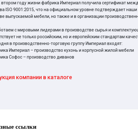
 втором году жизни фабрика Империал получила сертификат ме
ва ISO 9001:2015, что на официальном уровне подтверждает наши 
ве выпускаемой мебели, но также и в организации производствен
отаем с мировыми лидерами в производстве сырья и комплектующ
тствует не только российским, но и европейским стандартам качес
одня в производственно-торговую группу Империал входят:
рика Империал – производство кухонь и корпусной жилой мебели
рика Софос – производство диванов
укция компании в каталоге
зные ссылки