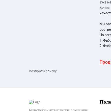
Уже на
качест
качест
Мы раб
соотве
На сег
1. Фаб
2. Фаб
Прод
Возврат к списку
Поле
Крутовмебель- интернет магазин с выгодными