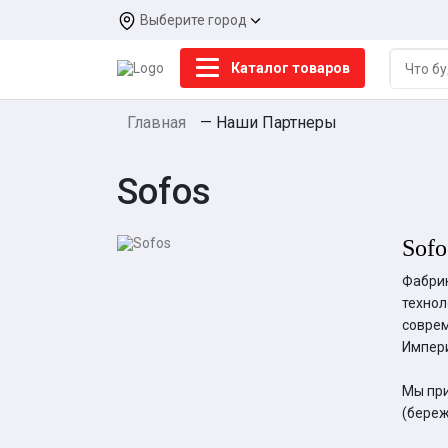
Выберите город
Каталог товаров
Главная
—
Наши Партнеры
Sofos
Sofo
Фабрик
технол
соврем
Импери
Мы при
(береж