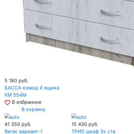
5 180
руб.
БАССА комод 4 ящика
КМ 554М
В избранное
В корзину
41 350
руб.
15 430
руб.
Вегас вариант-1
ТРИО шкаф 3х ств