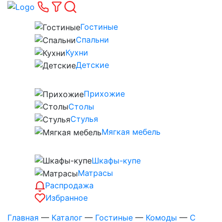
Гостиные
Спальни
Кухни
Детские
Прихожие
Столы
Стулья
Мягкая мебель
Шкафы-купе
Матрасы
Распродажа
Избранное
Главная
—
Каталог
—
Гостиные
—
Комоды
—
С