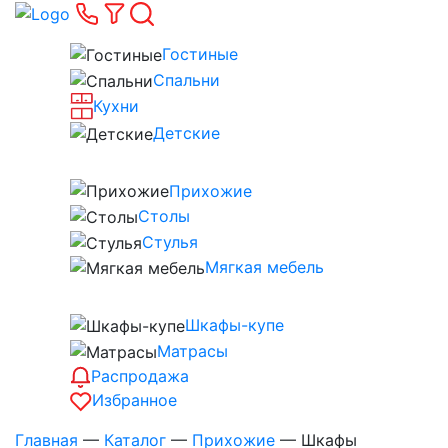
Гостиные
Спальни
Кухни
Детские
Прихожие
Столы
Стулья
Мягкая мебель
Шкафы-купе
Матрасы
Распродажа
Избранное
Главная
—
Каталог
—
Прихожие
—
Шкафы