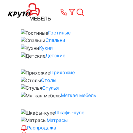
Гостиные
Спальни
Кухни
Детские
Прихожие
Столы
Стулья
Мягкая мебель
Шкафы-купе
Матрасы
Распродажа