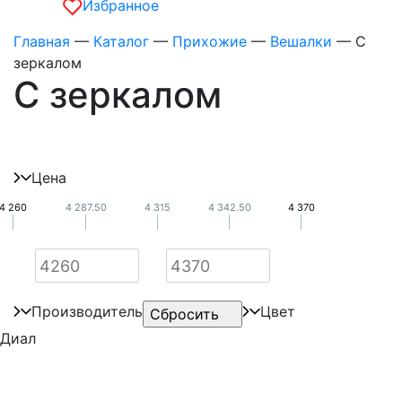
Избранное
Главная
—
Каталог
—
Прихожие
—
Вешалки
—
С
зеркалом
С зеркалом
Цена
4 260
4 287.50
4 315
4 342.50
4 370
Производитель
Цвет
Диал