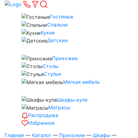
Гостиные
Спальни
Кухни
Детские
Прихожие
Столы
Стулья
Мягкая мебель
Шкафы-купе
Матрасы
Распродажа
Избранное
Главная
—
Каталог
—
Прихожие
—
Шкафы
—