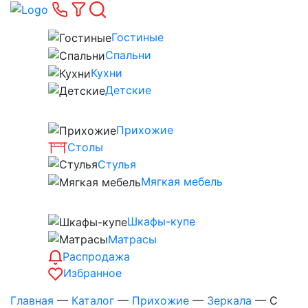
Гостиные
Спальни
Кухни
Детские
Прихожие
Столы
Стулья
Мягкая мебель
Шкафы-купе
Матрасы
Распродажа
Избранное
Главная
—
Каталог
—
Прихожие
—
Зеркала
—
С