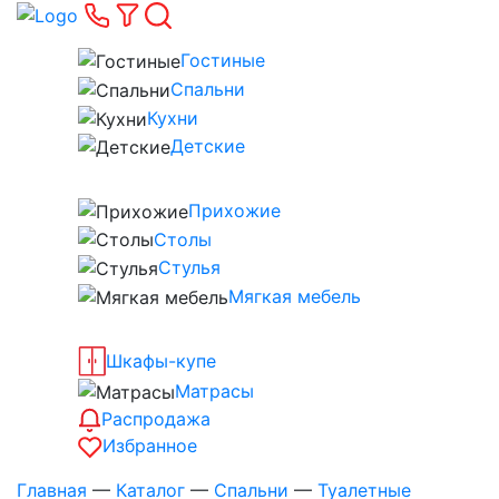
Гостиные
Спальни
Кухни
Детские
Прихожие
Столы
Стулья
Мягкая мебель
Шкафы-купе
Матрасы
Распродажа
Избранное
Главная
—
Каталог
—
Спальни
—
Туалетные