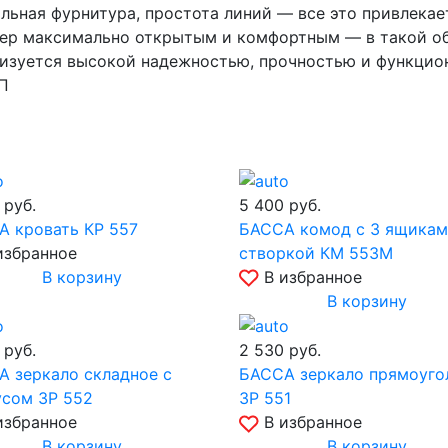
льная фурнитура, простота линий — все это привлекает
ьер максимально открытым и комфортным — в такой об
ризуется высокой надежностью, прочностью и функцио
П
0
руб.
5 400
руб.
 кровать КР 557
БАССА комод с 3 ящикам
избранное
створкой КМ 553М
В корзину
В избранное
В корзину
0
руб.
2 530
руб.
 зеркало складное с
БАССА зеркало прямоуго
усом ЗР 552
ЗР 551
избранное
В избранное
В корзину
В корзину