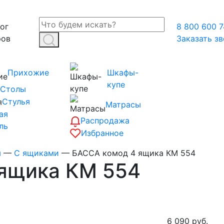
ог
8 800 600 7
ров
Заказать з
Прихожие
Шкафы-
купе
Столы
Стулья
Матрасы
ая
Распродажа
ль
Избранное
ы
—
С ящиками
—
БАССА комод 4 ящика КМ 554
ящика КМ 554
6 090
руб.