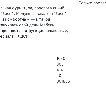
Только прове
ильная фурнитура, простота линий —
"Бася" . Модульная спальня "Бася"
м и комфортным — в такой
канчивать свой день. Мебель
 прочностью и функциональностью,
териала – ЛДСП
1040
800
414
40
001805