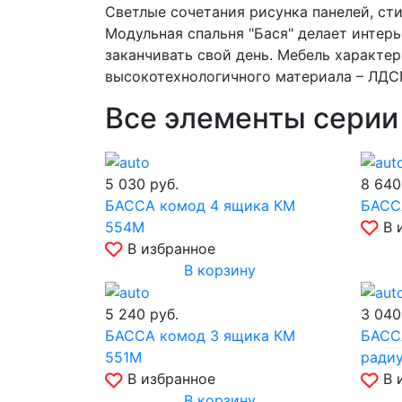
Светлые сочетания рисунка панелей, сти
Модульная спальня "Бася" делает интер
заканчивать свой день. Мебель характе
высокотехнологичного материала – ЛДС
Все элементы серии
5 030
руб.
8 64
БАССА комод 4 ящика КМ
БАССА
554М
В 
В избранное
В корзину
5 240
руб.
3 04
БАССА комод 3 ящика КМ
БАССА
551М
ради
В избранное
В 
В корзину