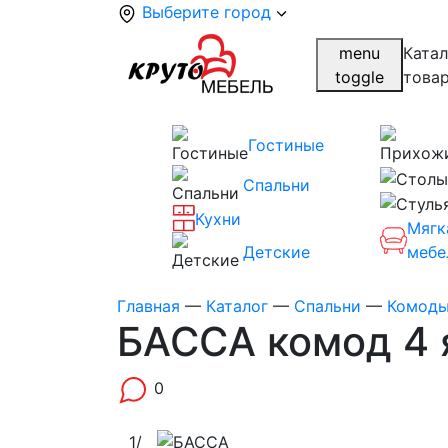
Выберите город
menu
Катал
toggle
това
Гостиные
Спальни
Кухни
Мягк
Детские
мебе
Главная
—
Каталог
—
Спальни
—
Комод
БАССА комод 4 
0
1
/