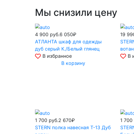
Мы снизили цену
4 900
руб.
6 050₽
19 9
АТЛАНТА шкаф для одежды
STERN
дуб серый К./Белый глянец
вотан
В избранное
В 
В корзину
1 700
руб.
2 670₽
1 700
STERN полка навесная Т-13 Дуб
STERN