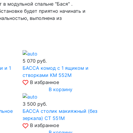
 в модульной спальне "Бася" .
становке будет приятно начинать и
нальностью, выполнена из
5 070
руб.
и и 1
БАССА комод с 1 ящиком и
створками КМ 552М
В избранное
В корзину
3 500
руб.
льное
БАССА столик макияжный (без
зеркала) СТ 551М
В избранное
В корзину