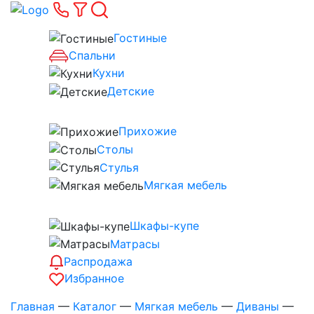
Гостиные
Спальни
Кухни
Детские
Прихожие
Столы
Стулья
Мягкая мебель
Шкафы-купе
Матрасы
Распродажа
Избранное
Главная
—
Каталог
—
Мягкая мебель
—
Диваны
—