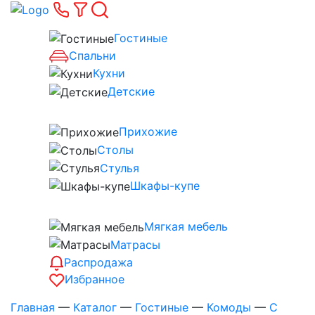
Гостиные
Спальни
Кухни
Детские
Прихожие
Столы
Стулья
Шкафы-купе
Мягкая мебель
Матрасы
Распродажа
Избранное
Главная
—
Каталог
—
Гостиные
—
Комоды
—
С