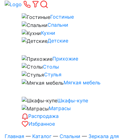
Гостиные
Спальни
Кухни
Детские
Прихожие
Столы
Стулья
Мягкая мебель
Шкафы-купе
Матрасы
Распродажа
Избранное
Главная
—
Каталог
—
Спальни
—
Зеркала для