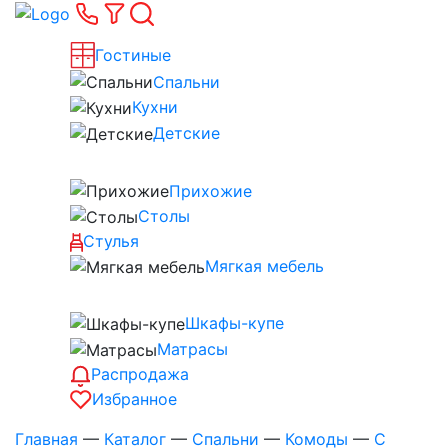
Гостиные
Спальни
Кухни
Детские
Прихожие
Столы
Стулья
Мягкая мебель
Шкафы-купе
Матрасы
Распродажа
Избранное
Главная
—
Каталог
—
Спальни
—
Комоды
—
С