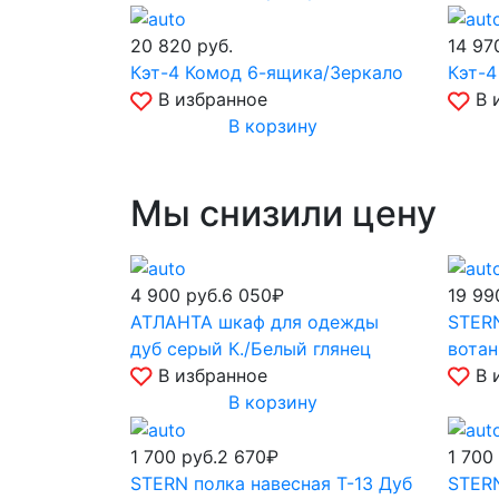
20 820
руб.
14 9
Кэт-4 Комод 6-ящика/Зеркало
Кэт-4
В избранное
В 
В корзину
Мы снизили цену
4 900
руб.
6 050₽
19 9
АТЛАНТА шкаф для одежды
STERN
дуб серый К./Белый глянец
вотан
В избранное
В 
В корзину
1 700
руб.
2 670₽
1 700
STERN полка навесная Т-13 Дуб
STERN