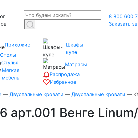
ог
8 800 600 7
ров
Заказать з
Прихожие
Шкафы-
купе
Столы
Стулья
Матрасы
Мягкая
Распродажа
мебель
Избранное
и
—
Двуспальные кровати
—
Двуспальные кровати
—
К
,6 арт.001 Венге Linum