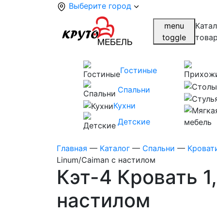
Выберите город
menu
Катал
toggle
това
Гостиные
Спальни
Кухни
Детские
Главная
—
Каталог
—
Спальни
—
Кроват
Linum/Caiman с настилом
Кэт-4 Кровать 1
настилом