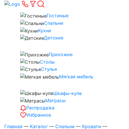
Гостиные
Спальни
Кухни
Детские
Прихожие
Столы
Стулья
Мягкая мебель
Шкафы-купе
Матрасы
Распродажа
Избранное
Главная
—
Каталог
—
Спальни
—
Кровати
—