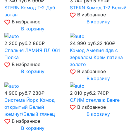
3 740
руб.
5 990₽
3 740
руб.
5 990₽
STERN Комод Т-2 Дуб
STERN Комод Т-2 Белый
вотан
В избранное
В избранное
В корзину
В корзину
2 200
руб.
2 860₽
24 990
руб.
32 160₽
Спальня ЛАМИЯ ПЛ 061
Комод Амелия 4дв с
Полка
зеркалом Крем патина
В избранное
золото
В корзину
В избранное
В корзину
4 900
руб.
7 280₽
2 010
руб.
2 740₽
Система Йорк Комод
СЛИМ стеллаж Венге
открытый Белый
В избранное
жемчуг/Белый глянец
В корзину
В избранное
В корзину