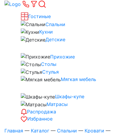
Гостиные
Спальни
Кухни
Детские
Прихожие
Столы
Стулья
Мягкая мебель
Шкафы-купе
Матрасы
Распродажа
Избранное
Главная
—
Каталог
—
Спальни
—
Кровати
—