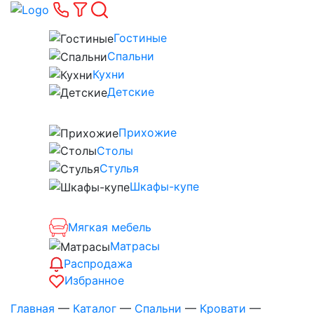
Гостиные
Спальни
Кухни
Детские
Прихожие
Столы
Стулья
Шкафы-купе
Мягкая мебель
Матрасы
Распродажа
Избранное
Главная
—
Каталог
—
Спальни
—
Кровати
—