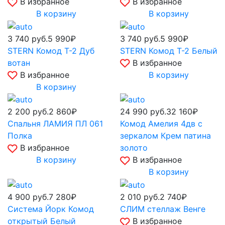
В избранное
В избранное
В корзину
В корзину
3 740
руб.
5 990₽
3 740
руб.
5 990₽
STERN Комод Т-2 Дуб
STERN Комод Т-2 Белый
вотан
В избранное
В избранное
В корзину
В корзину
2 200
руб.
2 860₽
24 990
руб.
32 160₽
Спальня ЛАМИЯ ПЛ 061
Комод Амелия 4дв с
Полка
зеркалом Крем патина
В избранное
золото
В корзину
В избранное
В корзину
4 900
руб.
7 280₽
2 010
руб.
2 740₽
Система Йорк Комод
СЛИМ стеллаж Венге
открытый Белый
В избранное