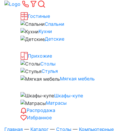
Гостиные
Спальни
Кухни
Детские
Прихожие
Столы
Стулья
Мягкая мебель
Шкафы-купе
Матрасы
Распродажа
Избранное
Главная
—
Каталог
—
Столы
—
Компьютерные