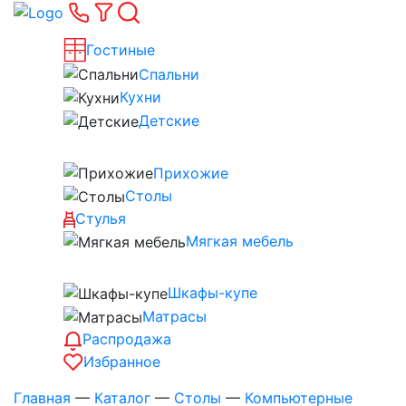
Гостиные
Спальни
Кухни
Детские
Прихожие
Столы
Стулья
Мягкая мебель
Шкафы-купе
Матрасы
Распродажа
Избранное
Главная
—
Каталог
—
Столы
—
Компьютерные