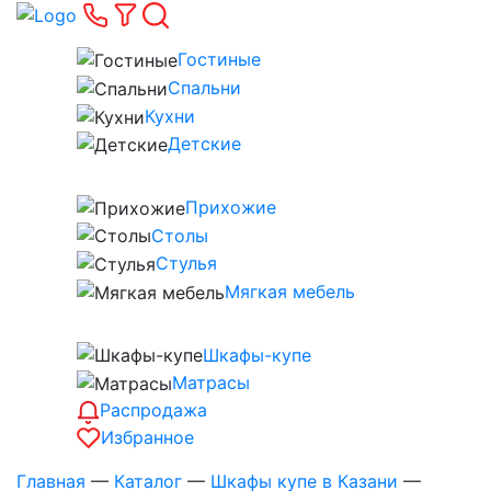
Гостиные
Спальни
Кухни
Детские
Прихожие
Столы
Стулья
Мягкая мебель
Шкафы-купе
Матрасы
Распродажа
Избранное
Главная
—
Каталог
—
Шкафы купе в Казани
—