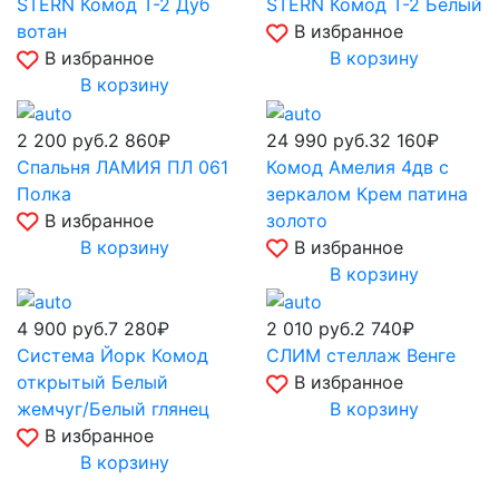
STERN Комод Т-2 Дуб
STERN Комод Т-2 Белый
вотан
В избранное
В избранное
В корзину
В корзину
2 200
руб.
2 860₽
24 990
руб.
32 160₽
Спальня ЛАМИЯ ПЛ 061
Комод Амелия 4дв с
Полка
зеркалом Крем патина
В избранное
золото
В корзину
В избранное
В корзину
4 900
руб.
7 280₽
2 010
руб.
2 740₽
Система Йорк Комод
СЛИМ стеллаж Венге
открытый Белый
В избранное
жемчуг/Белый глянец
В корзину
В избранное
В корзину