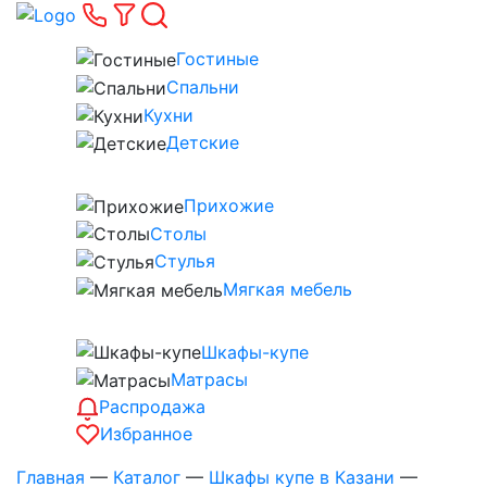
Гостиные
Спальни
Кухни
Детские
Прихожие
Столы
Стулья
Мягкая мебель
Шкафы-купе
Матрасы
Распродажа
Избранное
Главная
—
Каталог
—
Шкафы купе в Казани
—