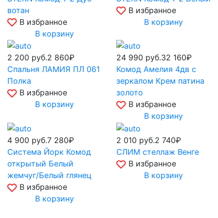
вотан
В избранное
В избранное
В корзину
В корзину
2 200
руб.
2 860₽
24 990
руб.
32 160₽
Спальня ЛАМИЯ ПЛ 061
Комод Амелия 4дв с
Полка
зеркалом Крем патина
В избранное
золото
В корзину
В избранное
В корзину
4 900
руб.
7 280₽
2 010
руб.
2 740₽
Система Йорк Комод
СЛИМ стеллаж Венге
открытый Белый
В избранное
жемчуг/Белый глянец
В корзину
В избранное
В корзину