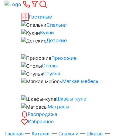
Гостиные
Спальни
Кухни
Детские
Прихожие
Столы
Стулья
Мягкая мебель
Шкафы-купе
Матрасы
Распродажа
Избранное
Главная
—
Каталог
—
Спальни
—
Шкафы
—