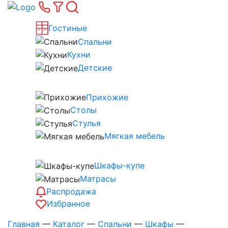
Гостиные
Спальни
Кухни
Детские
Прихожие
Столы
Стулья
Мягкая мебель
Шкафы-купе
Матрасы
Распродажа
Избранное
Главная
—
Каталог
—
Спальни
—
Шкафы
—