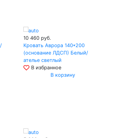
10 460
руб.
19 530
руб
/
Кровать Аврора 140*200
Кровать А
(основание ЛДСП) Белый/
(подъемни
ателье светлый
светлый
В избранное
В избр
В корзину