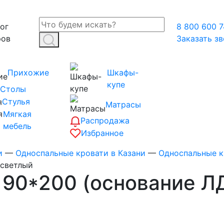
ог
8 800 600 7
ров
Заказать з
Прихожие
Шкафы-
купе
Столы
Стулья
Матрасы
Мягкая
Распродажа
мебель
Избранное
и
—
Односпальные кровати в Казани
—
Односпальные к
 светлый
 90*200 (основание Л