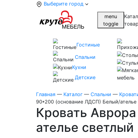
Выберите город
menu
Катал
toggle
това
Гостиные
Спальни
Кухни
Детские
Главная
—
Каталог
—
Спальни
—
Кроват
90*200 (основание ЛДСП) Белый/ателье
Кровать Аврора
ателье светлый