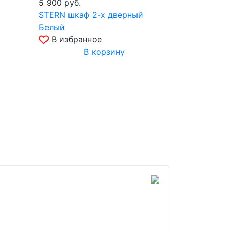
5 900
руб.
1 700
руб.
STERN шкаф 2-х дверный
STERN пол
Белый
вотан
В избранное
В избр
В корзину