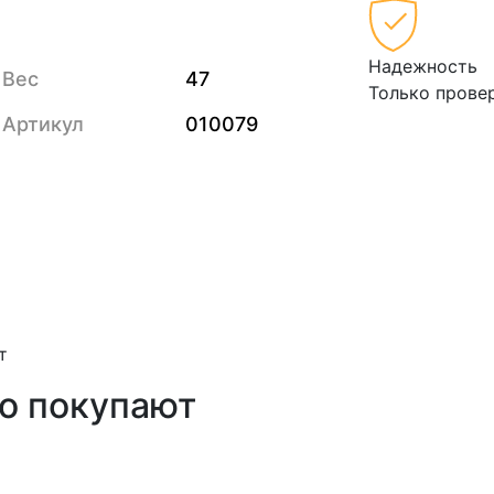
Надежность
Вес
47
Только прове
Артикул
010079
т
то покупают