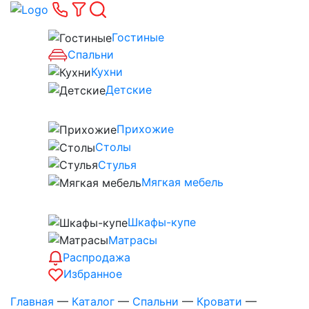
Гостиные
Спальни
Кухни
Детские
Прихожие
Столы
Стулья
Мягкая мебель
Шкафы-купе
Матрасы
Распродажа
Избранное
Главная
—
Каталог
—
Спальни
—
Кровати
—