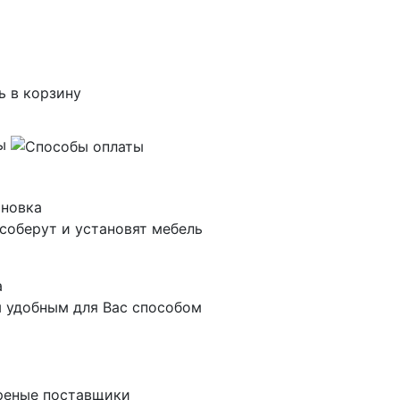
ь в корзину
ты
ановка
соберут и установят мебель
а
 удобным для Вас способом
реные поставщики