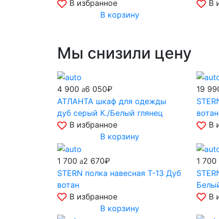
В избранное
В 
В корзину
Мы снизили цену
4 900
19 9
6 050₽
АТЛАНТА шкаф для одежды
STERN
дуб серый К./Белый глянец
вотан
В избранное
В 
В корзину
1 700
1 700
2 670₽
STERN полка навесная Т-13 Дуб
STERN
вотан
Белы
В избранное
В 
В корзину