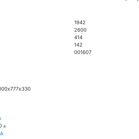
1942
2600
414
142
001607
1000х777х330
10
А