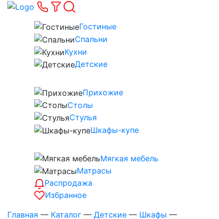
Гостиные
Спальни
Кухни
Детские
Прихожие
Столы
Стулья
Шкафы-купе
Мягкая мебель
Матрасы
Распродажа
Избранное
Главная
—
Каталог
—
Детские
—
Шкафы
—