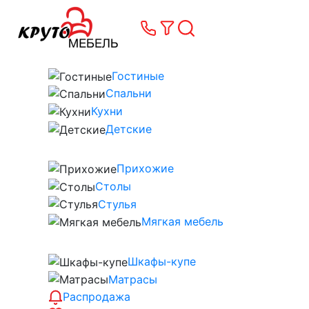
Гостиные
Спальни
Кухни
Детские
Прихожие
Столы
Стулья
Мягкая мебель
Шкафы-купе
Матрасы
Распродажа