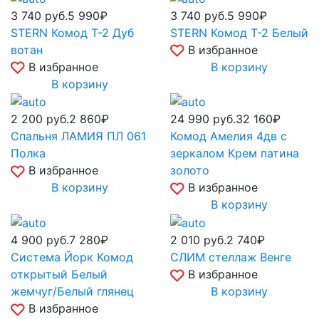
3 740
руб.
5 990₽
3 740
руб.
5 990₽
STERN Комод Т-2 Дуб
STERN Комод Т-2 Белый
вотан
В избранное
В избранное
В корзину
В корзину
2 200
руб.
2 860₽
24 990
руб.
32 160₽
Спальня ЛАМИЯ ПЛ 061
Комод Амелия 4дв с
Полка
зеркалом Крем патина
В избранное
золото
В корзину
В избранное
В корзину
4 900
руб.
7 280₽
2 010
руб.
2 740₽
Система Йорк Комод
СЛИМ стеллаж Венге
открытый Белый
В избранное
жемчуг/Белый глянец
В корзину
В избранное