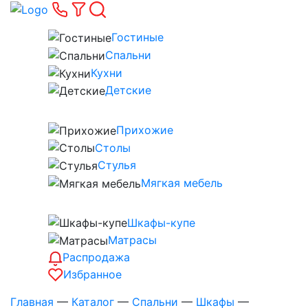
Гостиные
Спальни
Кухни
Детские
Прихожие
Столы
Стулья
Мягкая мебель
Шкафы-купе
Матрасы
Распродажа
Избранное
Главная
—
Каталог
—
Спальни
—
Шкафы
—