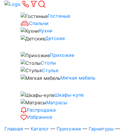
Гостиные
Спальни
Кухни
Детские
Прихожие
Столы
Стулья
Мягкая мебель
Шкафы-купе
Матрасы
Распродажа
Избранное
Главная
—
Каталог
—
Прихожие
—
Гарнитуры
—