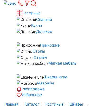
Гостиные
Спальни
Кухни
Детские
Прихожие
Столы
Стулья
Мягкая мебель
Шкафы-купе
Матрасы
Распродажа
Избранное
Главная
—
Каталог
—
Гостиные
—
Шкафы
—