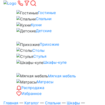
Гостиные
Спальни
Кухни
Детские
Прихожие
Столы
Стулья
Шкафы-купе
Мягкая мебель
Матрасы
Распродажа
Избранное
Главная
—
Каталог
—
Спальни
—
Шкафы
—