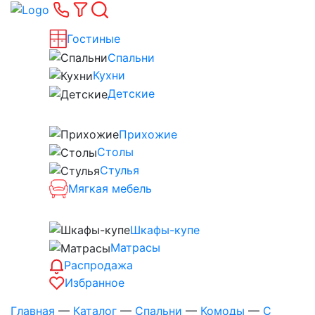
Гостиные
Спальни
Кухни
Детские
Прихожие
Столы
Стулья
Мягкая мебель
Шкафы-купе
Матрасы
Распродажа
Избранное
Главная
—
Каталог
—
Спальни
—
Комоды
—
С